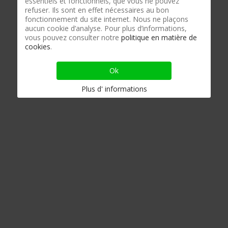
essentiels et fonctionnels, que vous ne pouvez
refuser. Ils sont en effet nécessaires au bon
fonctionnement du site internet. Nous ne plaçons
aucun cookie d’analyse. Pour plus d’informations,
vous pouvez consulter notre
politique en matière de
cookies
.
Ok
Plus d' informations