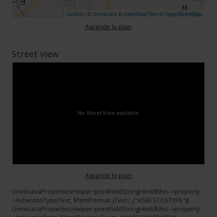
Leaflet
| ©
Omnicasa
©
OpenMapTiles
©
OpenStreetMap
Agrandir le plan
Street view
Agrandir le plan
OmnicasaPropertiesHelper::printFieldStringHtml($this->property-
>AsbestosTypeText, $htmlFormat, JText::_("ASBESTOSTYPE"));
OmnicasaPropertiesHelper::printFieldStringHtml($this->property-