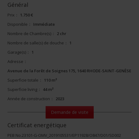
Général
Prix
:
1.750 €
Disponible
:
Immédiate
Nombre de Chambre(s)
:
2 chr
Nombre de salle(s) de douche
:
1
Garage(s)
:
1
Adresse
:
Avenue de la Forêt de Soignes 175, 1640 RHODE-SAINT-GENÈSE
Superficie totale
:
110 m²
Superficie living
:
44 m²
Année de construction
:
2023
Demande de visite
Certificat energétique
PEB No.23101-G-OMV_2019105531/EP11928/O847/D01/SD002