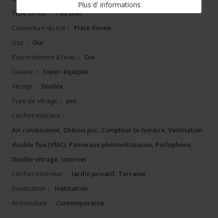
Plus d' informations
Type de toit
:
Toit plat
Couverture du toit
:
Plate-forme
Gaz
:
Oui
Raccordement à l’eau
:
Oui
Cuisine
:
Super-équipée
Vitrage
:
Double
Type de vitrage
:
pvc
Confort intérieur
:
Air conditionné, Châssis pvc, Compteur bi-horaire, Ventilation
double flux (VMC), Panneaux photovoltaïques, Parlophone,
Double vitrage, Internet
Confort extérieur
:
Jardin privatif, Terrasse
Destination
:
Habitation
Architecture
:
Contemporaine