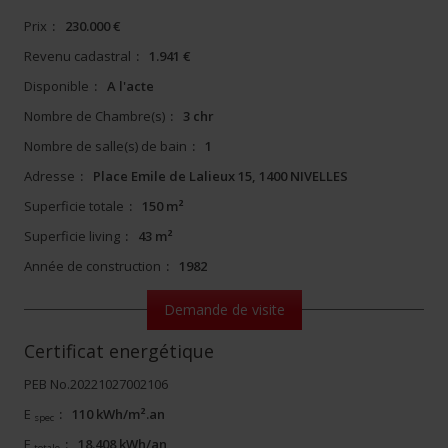
Prix
:
230.000 €
Revenu cadastral
:
1.941 €
Disponible
:
A l'acte
Nombre de Chambre(s)
:
3 chr
Nombre de salle(s) de bain
:
1
Adresse
:
Place Emile de Lalieux 15, 1400 NIVELLES
Superficie totale
:
150 m²
Superficie living
:
43 m²
Année de construction
:
1982
Demande de visite
Certificat energétique
PEB No.20221027002106
E
:
110 kWh/m².an
spec
E
:
18.408 kWh/an
totale