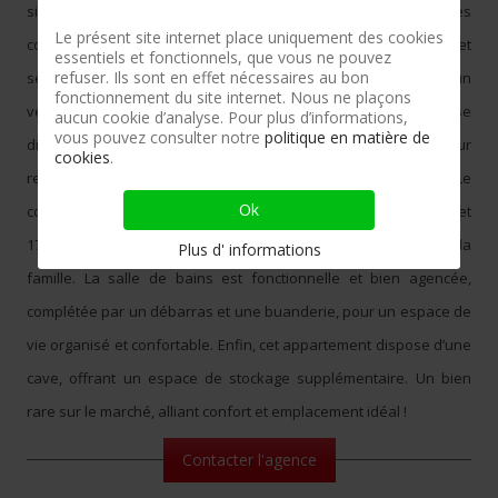
situé en plein centre-ville, à proximité immédiate de toutes les
Le présent site internet place uniquement des cookies
commodités : commerces, transports en commun, écoles et
essentiels et fonctionnels, que vous ne pouvez
refuser. Ils sont en effet nécessaires au bon
services. Dès l’entrée, vous serez accueilli par un hall équipé d’un
fonctionnement du site internet. Nous ne plaçons
vestiaire pratique et d’une toilette séparée. L’espace de vie se
aucun cookie d’analyse. Pour plus d’informations,
vous pouvez consulter notre
politique en matière de
distingue par son vaste séjour lumineux de 43m², parfait pour
cookies
.
recevoir famille et amis, ainsi qu’une grande cuisine de 17,7m². Le
Ok
coin nuit se compose de 3 belles chambres de 10,8m², 12,4m² et
17,9m², offrant espace et tranquillité pour chaque membre de la
Plus d' informations
famille. La salle de bains est fonctionnelle et bien agencée,
complétée par un débarras et une buanderie, pour un espace de
vie organisé et confortable. Enfin, cet appartement dispose d’une
cave, offrant un espace de stockage supplémentaire. Un bien
rare sur le marché, alliant confort et emplacement idéal !
Contacter l'agence