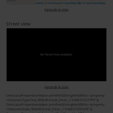
Leaflet
| ©
Omnicasa
©
OpenMapTiles
©
OpenStreetMap
Agrandir le plan
Street view
Agrandir le plan
OmnicasaPropertiesHelper::printFieldStringHtml($this->property-
>AsbestosTypeText, $htmlFormat, JText::_("ASBESTOSTYPE"));
OmnicasaPropertiesHelper::printFieldStringHtml($this->property-
>AsbestosDate, $htmlFormat, JText::_("ASBESTOSDATE"));