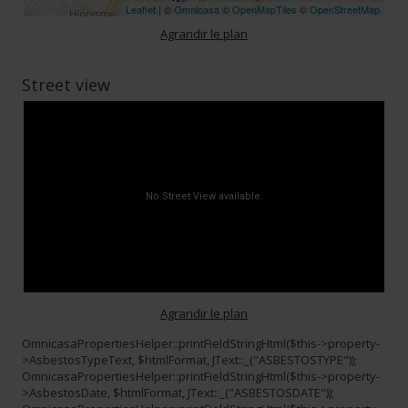
Leaflet
| ©
Omnicasa
©
OpenMapTiles
©
OpenStreetMap
Agrandir le plan
Street view
Agrandir le plan
OmnicasaPropertiesHelper::printFieldStringHtml($this->property-
>AsbestosTypeText, $htmlFormat, JText::_("ASBESTOSTYPE"));
OmnicasaPropertiesHelper::printFieldStringHtml($this->property-
>AsbestosDate, $htmlFormat, JText::_("ASBESTOSDATE"));