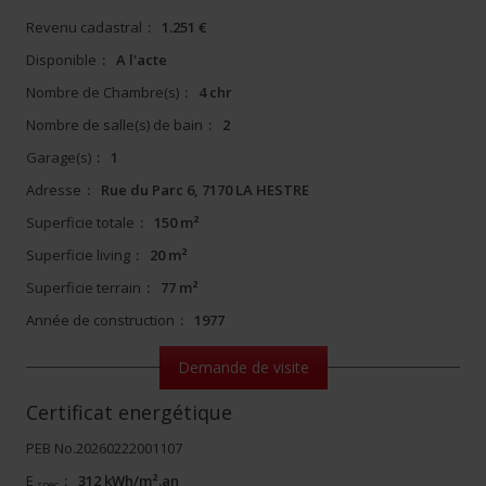
Revenu cadastral
:
1.251 €
Disponible
:
A l'acte
Nombre de Chambre(s)
:
4 chr
Nombre de salle(s) de bain
:
2
Garage(s)
:
1
Adresse
:
Rue du Parc 6, 7170 LA HESTRE
Superficie totale
:
150 m²
Superficie living
:
20 m²
Superficie terrain
:
77 m²
Année de construction
:
1977
Demande de visite
Certificat energétique
PEB No.20260222001107
E
:
312 kWh/m².an
spec