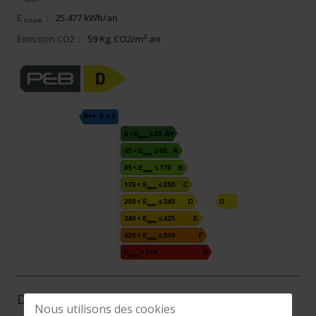
E
:
25.477 kWh/an
totale
Emission CO2
:
59 Kg CO2/m².an
Description
Nous utilisons des cookies