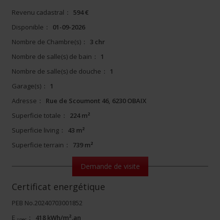
Revenu cadastral
:
594 €
Disponible
:
01-09-2026
Nombre de Chambre(s)
:
3 chr
Nombre de salle(s) de bain
:
1
Nombre de salle(s) de douche
:
1
Garage(s)
:
1
Adresse
:
Rue de Scoumont 46, 6230 OBAIX
Superficie totale
:
224 m²
Superficie living
:
43 m²
Superficie terrain
:
739 m²
Demande de visite
Certificat energétique
PEB No.20240703001852
E
:
418 kWh/m².an
spec