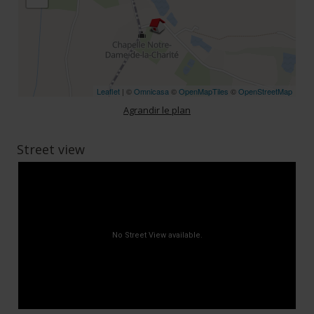
Leaflet
| ©
Omnicasa
©
OpenMapTiles
©
OpenStreetMap
Agrandir le plan
Street view