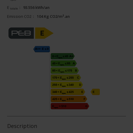
E
:
93.556 kWh/an
totale
Emission CO2
:
104 Kg CO2/m².an
Description