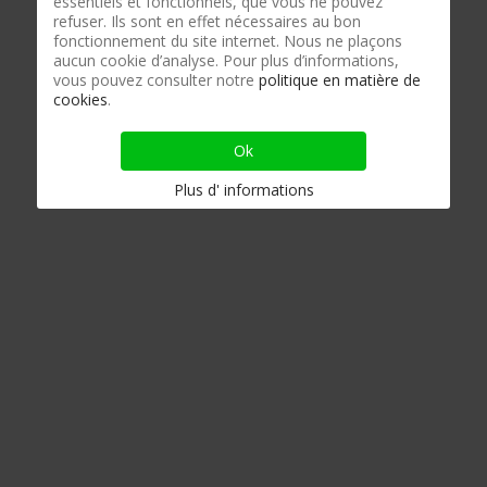
essentiels et fonctionnels, que vous ne pouvez
refuser. Ils sont en effet nécessaires au bon
fonctionnement du site internet. Nous ne plaçons
aucun cookie d’analyse. Pour plus d’informations,
vous pouvez consulter notre
politique en matière de
cookies
.
Ok
Plus d' informations