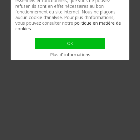
essentiels et fonctionnels, que vous ne pouvez
refuser. Ils sont en effet nécessaires au bon
fonctionnement du site internet. Nous ne plaçons
aucun cookie d’analyse. Pour plus d’informations,
vous pouvez consulter notre
politique en matière de
cookies
.
Ok
Plus d' informations