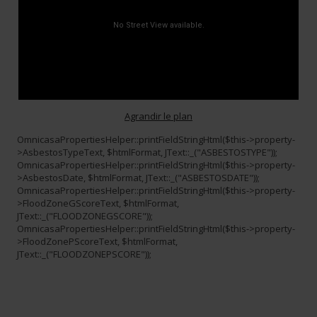
Agrandir le plan
OmnicasaPropertiesHelper::printFieldStringHtml($this->property-
>AsbestosTypeText, $htmlFormat, JText::_("ASBESTOSTYPE"));
OmnicasaPropertiesHelper::printFieldStringHtml($this->property-
>AsbestosDate, $htmlFormat, JText::_("ASBESTOSDATE"));
OmnicasaPropertiesHelper::printFieldStringHtml($this->property-
>FloodZoneGScoreText, $htmlFormat,
JText::_("FLOODZONEGSCORE"));
OmnicasaPropertiesHelper::printFieldStringHtml($this->property-
>FloodZonePScoreText, $htmlFormat,
JText::_("FLOODZONEPSCORE"));