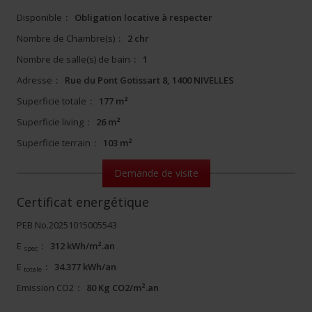
Disponible
:
Obligation locative à respecter
Nombre de Chambre(s)
:
2 chr
Nombre de salle(s) de bain
:
1
Adresse
:
Rue du Pont Gotissart 8, 1400 NIVELLES
Superficie totale
:
177 m²
Superficie living
:
26 m²
Superficie terrain
:
103 m²
Demande de visite
Certificat energétique
PEB No.20251015005543
E
:
312 kWh/m².an
spec
E
:
34.377 kWh/an
totale
Emission CO2
:
80 Kg CO2/m².an