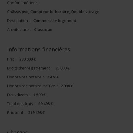
Confort intérieur
:
Châssis pvc, Compteur bi-horaire, Double vitrage
Destination
:
Commerce + logement
Architecture
:
Classique
Informations financières
Prix
:
280.000 €
Droits d'enregistrement
:
35.000 €
Honoraires notaire
:
2.478 €
Honoraires notaire inc TVA
:
2.998 €
Frais divers
:
1.500 €
Total des frais
:
39.498 €
Prix total
:
319.498 €
Charges