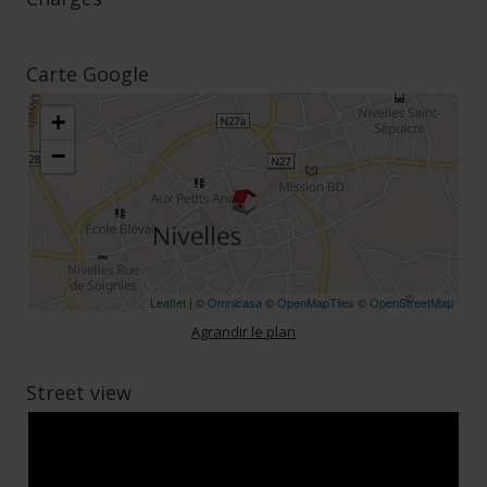
Carte Google
+
−
Leaflet
| ©
Omnicasa
©
OpenMapTiles
©
OpenStreetMap
Agrandir le plan
Street view