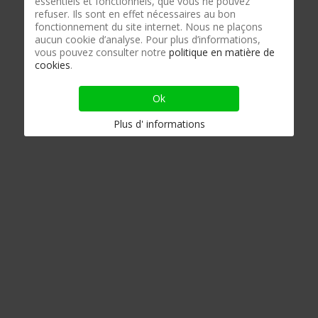
essentiels et fonctionnels, que vous ne pouvez
refuser. Ils sont en effet nécessaires au bon
fonctionnement du site internet. Nous ne plaçons
aucun cookie d’analyse. Pour plus d’informations,
vous pouvez consulter notre
politique en matière de
cookies
.
Ok
Plus d' informations