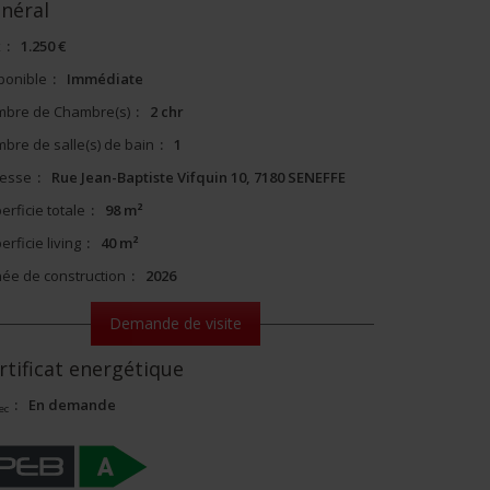
néral
x
:
1.250 €
ponible
:
Immédiate
bre de Chambre(s)
:
2 chr
bre de salle(s) de bain
:
1
esse
:
Rue Jean-Baptiste Vifquin 10, 7180 SENEFFE
erficie totale
:
98 m²
erficie living
:
40 m²
ée de construction
:
2026
Demande de visite
rtificat energétique
:
En demande
ec