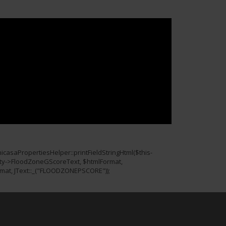
casaPropertiesHelper::printFieldStringHtml($this-
erty->FloodZoneGScoreText, $htmlFormat,
mat, JText::_("FLOODZONEPSCORE"));