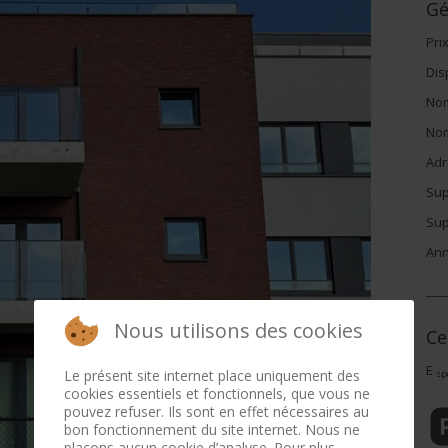
Gé
Pri
Dis
Nom
Nom
Adr
Sup
Sup
Ann
Nous utilisons des cookies
Ce
E
Le présent site internet place uniquement des
sp
cookies essentiels et fonctionnels, que vous ne
pouvez refuser. Ils sont en effet nécessaires au
bon fonctionnement du site internet. Nous ne
plaçons aucun cookie d’analyse. Pour plus