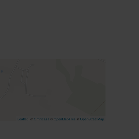
Leaflet
| ©
Omnicasa
©
OpenMapTiles
©
OpenStreetMap