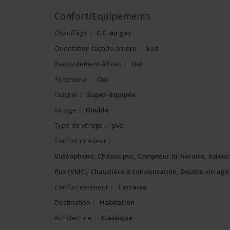
Confort/Equipements
Chauffage
:
C.C. au gaz
Orientation façade arrière
:
Sud
Raccordement à l’eau
:
Oui
Ascenseur
:
Oui
Cuisine
:
Super-équipée
Vitrage
:
Double
Type de vitrage
:
pvc
Confort intérieur
:
Vidéophone, Châssis pvc, Compteur bi-horaire, Adouci
flux (VMC), Chaudière à condensation, Double vitrage
Confort extérieur
:
Terrasse
Destination
:
Habitation
Architecture
:
Classique