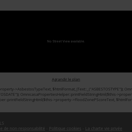
Agrandir le plan
property->AsbestosTypeText, $htmlFormat, JText::_("ASBESTOSTYPE")); Omni
TOSDATE")); OmnicasaPropertiesHelper::printFieldStringHtml($this->prop
r::printFieldStringHtml($this->property->FloodZonePScoreText, $htmlFor
LS
e de non-responsabilité
-
Politique cookies
-
La charte vie privée