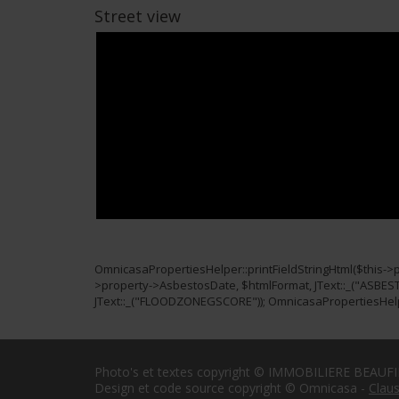
Street view
OmnicasaPropertiesHelper::printFieldStringHtml($this->
>property->AsbestosDate, $htmlFormat, JText::_("ASBES
JText::_("FLOODZONEGSCORE")); OmnicasaPropertiesHelpe
Photo's et textes copyright © IMMOBILIERE BEAUFI
Design et code source copyright © Omnicasa -
Claus