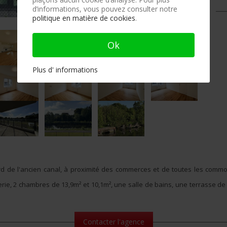
d’informations, vous pouvez consulter notre
politique en matière de cookies
.
Ok
Plus d' informations
d de l'ancien canal, à proximité des commerces et de toutes les commodi
rie, 2 chambres de 13,9m² et 10,1m², une salle de bains, une terrasse d
Contacter l'agence