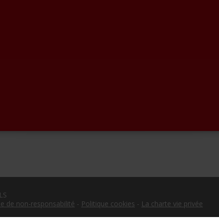
LS
e de non-responsabilité
-
Politique cookies
-
La charte vie privée