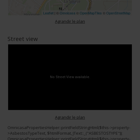
Leaflet
| ©
Omnicasa
©
OpenMapTiles
©
OpenStreetMap
Agrandir le plan
Street view
Agrandir le plan
OmnicasaPropertiesHelper::printFieldStringHtml($this->property-
>AsbestosTypeText, $htmlFormat, JText::_("ASBESTOSTYPE"));
OmnicasaPropertiesHelper::printFieldStringHtml($this->property-