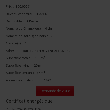
Prix
:
300.000 €
Revenu cadastral
:
1.251 €
Disponible
:
A l'acte
Nombre de Chambre(s)
:
4 chr
Nombre de salle(s) de bain
:
2
Garage(s)
:
1
Adresse
:
Rue du Parc 6, 7170 LA HESTRE
Superficie totale
:
150 m²
Superficie living
:
20 m²
Superficie terrain
:
77 m²
Année de construction
:
1977
Demande de visite
Certificat energétique
PEB No.20260222001107