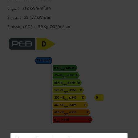
E
:
312 kWh/m².an
spec
E
:
25.477 kWh/an
totale
Emission CO2
:
59 Kg CO2/m².an