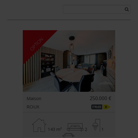
OPTION
250.000 €
Maison
ROUX
143 m²
2
1