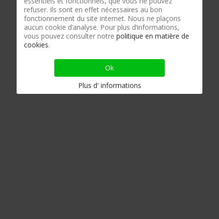
essentiels et fonctionnels, que vous ne pouvez
refuser. Ils sont en effet nécessaires au bon
fonctionnement du site internet. Nous ne plaçons
aucun cookie d’analyse. Pour plus d’informations,
vous pouvez consulter notre
politique en matière de
cookies
.
Ok
Plus d' informations